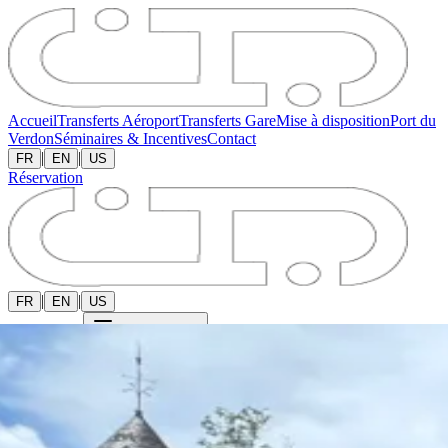
Accueil
Transferts Aéroport
Transferts Gare
Mise à disposition
Port du
Verdon
Séminaires & Incentives
Contact
|
|
FR
EN
US
Réservation
|
|
FR
EN
US
Réservation
Ouvrir le menu