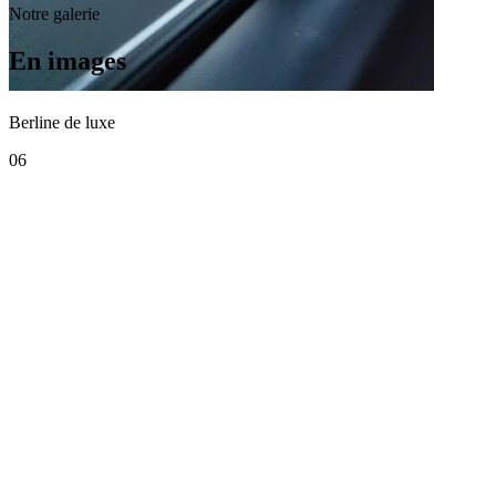
Notre galerie
En images
Berline de luxe
06
COMO Cordeillan-Bages — Service VIP